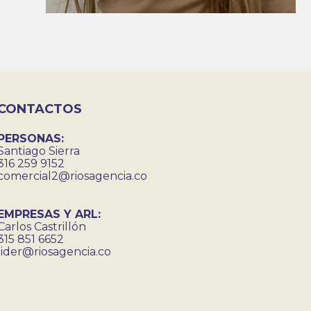
CONTACTOS
PERSONAS:
Santiago Sierra
316 259 9152
comercial2@riosagencia.co
EMPRESAS Y ARL:
Carlos Castrillón
315 851 6652
lider@riosagencia.co